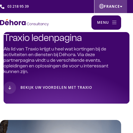
03 218 95 39
FRANCE
BELGIË
MENU
ČESKÁ REPUBLIKA
Traxio ledenpagina
INTERNATIONAL
Solutions
NEDERLAND
Als lid van Traxio krijgt u heel wat kortingen bij de
activiteiten en diensten bij Déhora. Via deze
Notre expertise
POLSKA
partnerpagina vindt u de verschillende events,
opleidingen en oplossingen die voor u interessant
MIDDLE EAST
kunnen zijn.
Academy
BEKIJK UW VOORDELEN MET TRAXIO
Nos secteurs
La société