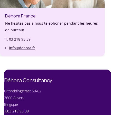
Déhora France
Ne hésitez pas à nous téléphoner pendant les heures
de bureau!
T.
03 218 95 39
E.
info@dehora.fr
Déhora Consultancy
Uitbreidingstraat 60-62
2600 Anvers
Belgique
T.
03 218 95 39