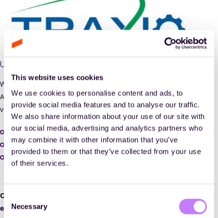
Uw voordelen met Traxio
This website uses cookies
We zijn ontzettend trots om een partner van
TRAXIO
te zijn.
We use cookies to personalise content and ads, to
Als lid van TRAXIO geniet u dan ook van mooie kortingen bij
provide social media features and to analyse our traffic.
verschillende activiteiten en diensten:
We also share information about your use of our site with
our social media, advertising and analytics partners who
10% korting
op
opleidingen en trainingen
van Déhora;
may combine it with other information that you’ve
kosteloze
deelname aan het
Déhora Plannersnetwerk
;
provided to them or that they’ve collected from your use
kortingen wanneer u beroep doet op de
diensten en de
of their services.
ondersteuning van Déhora
Ook organiseren we in 2018 een aantal activiteiten
Consent
Necessary
exclusief voor de leden van TRAXIO. Leden genieten van
Selection